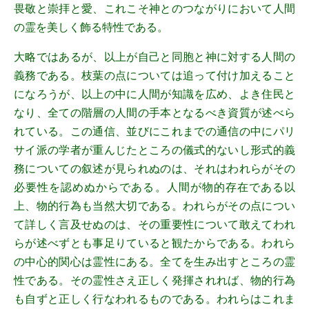
畏敬と崇拝と愛、これこそ神とのつながりにおいて人間
の霊を美しく飾る特性である。
大略ではあるが、以上が自己と同胞と神に対する人間の
義務である。枝葉の点については追って付け加えること
になろうが、以上の中に人間が知識を広め、よき住民と
なり、全ての階層の人間の手本となるべき資質が述べら
れている。この通信、並びにこれまでの通信の中にパリ
サイ派の学者が重んじたところの儀式的ないし形式的義
務についての叙述が見られぬのは、それはわれらがその
必要性を認めぬからである。人間が物的存在である以
上、物的行為も当然大切である。われらがその点につい
て詳しく言及せぬのは、その重要性について敢えてわれ
らが述べずとも事足りていると観たからである。われら
の中心的関心は霊性にある。全てを生み出すところの霊
性である。その霊性さえ正しく発揮されれば、物的行為
も自ずと正しく行なわれるものである。われらはこれま