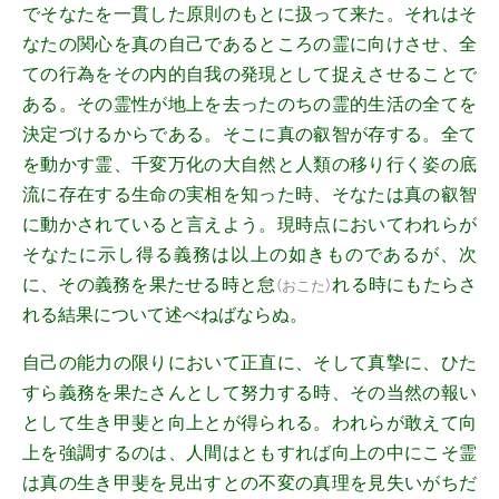
でそなたを一貫した原則のもとに扱って来た。それはそ
なたの関心を真の自己であるところの霊に向けさせ、全
ての行為をその内的自我の発現として捉えさせることで
ある。その霊性が地上を去ったのちの霊的生活の全てを
決定づけるからである。そこに真の叡智が存する。全て
を動かす霊、千変万化の大自然と人類の移り行く姿の底
流に存在する生命の実相を知った時、そなたは真の叡智
に動かされていると言えよう。現時点においてわれらが
そなたに示し得る義務は以上の如きものであるが、次
に、その義務を果たせる時と
怠
れる時にもたらさ
（
おこた
）
れる結果について述べねばならぬ。
自己の能力の限りにおいて正直に、そして真摯に、ひた
すら義務を果たさんとして努力する時、その当然の報い
として生き甲斐と向上とが得られる。われらが敢えて向
上を強調するのは、人間はともすれば向上の中にこそ霊
は真の生き甲斐を見出すとの不変の真理を見失いがちだ