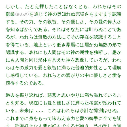
しかし、たとえ拝したことはなくとも、われらはその
御業
を通じて神の奥知れぬ完璧さをますます認識
（
みわざ
）
する。その力、その叡智、その優しさ、その愛の偉大さ
を知るばかりである。それはそなたには叶わぬことであ
るが、われらは無数の方法にてその存在を認識すること
を得ている。地上という低き界層には届かぬ無数の形で
認識する。哀れにも人間はその神の属性を独断し、愚か
にも人間と同じ形体を具えた神を想像しているが、われ
らはその威力を愛と叡智に満ちた普遍的知性として理解
し感得している。われらとの繋がりの中に優しさと愛を
感得するのである。
過去を振り返れば、慈悲と思いやりに満ち溢れているこ
とを知る。現在にも愛と優しさに満ちた考慮が払われて
いる。未来は
これはわれらは余計な憶測はせぬ。
……
これまでに身をもって味わえる力と愛の御手に全てを託
す。詮索好きな人間が好んでするが如き、己の乏しき知