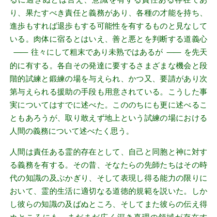
り、果たすべき責任と義務があり、各種の才能を持ち、
進歩もすれば退歩もする可能性を有するものと見なして
いる。肉体に宿るとはいえ、善と悪とを判断する道義心
往々にして粗末であり未熟ではあるが
を先天
――
――
的に有する。各自その発達に要するさまざまな機会と段
階的試練と鍛練の場を与えられ、かつ又、要請があり次
第与えられる援助の手段も用意されている。こうした事
実についてはすでに述べた。こののちにも更に述べるこ
ともあろうが、取り敢えず地上という試練の場における
人間の義務について述べたく思う。
人間は責任ある霊的存在として、自己と同胞と神に対す
る義務を有する。その昔、そなたらの先師たちはその時
代の知識の及ぶかぎり、そして表現し得る能力の限りに
おいて、霊的生活に適切なる道徳的規範を説いた。しか
し彼らの知識の及ばぬところ、そしてまた彼らの伝え得
ぬところにも、まだまだ広く深き真理の領域が存在す