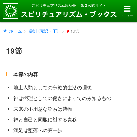
スピリチュアリズム普及会
第２公式サイト
メニュー
ホーム
霊訓〈完訳・下〉
19節
19節
本節の内容
地上人類としての宗教的生活の理想
神は摂理としての働きによってのみ知るもの
未来の不用意な詮索は禁物
神と自己と同胞に対する責務
満足は堕落への第一歩