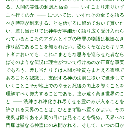
る。人間の霊性の起源と宿命
いずこより来りいず
――
こへ行くのか
については、いずれその全てを語る
――
べき時期が到来することを信ずるに留めておいて貰いた
い。差し当たりては神学が事細かく語り広く受け入れら
れているところのアダムとイブの堕罪の物語は根拠なき
作り話であることを知られたい。恐らくそなたらキリス
ト者においても、これにまともな思考を巡らせた者なら
ばそのような伝説に理性がついて行けぬのが正直な事実
であろう。差し当たりては人間が物質をまとえる霊魂で
あることを認識し、支配する神の法則に従いて進歩して
いくことこそが地上での幸せと死後の向上を導くことを
理解すべく努力することである。遙か遠く高き世界のこ
と
洗練され浄化され尽くせる霊のみが入ることを
――
許される天界のことは、ひとまず脇へ置くがよい。その
秘奥は限りある人間の目には見ることを得ぬ。天界への
門扉は聖なる神霊にのみ開かれる。そして、いつの日か