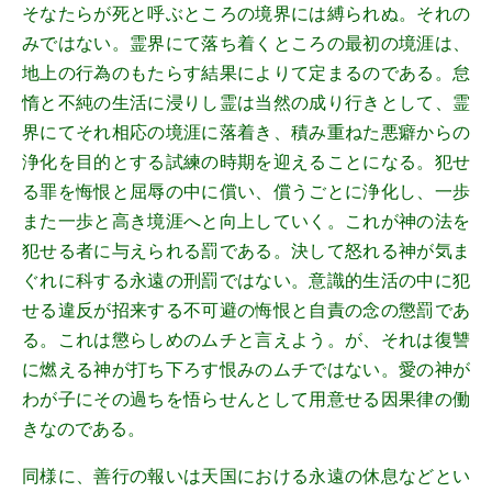
そなたらが死と呼ぶところの境界には縛られぬ。それの
みではない。霊界にて落ち着くところの最初の境涯は、
地上の行為のもたらす結果によりて定まるのである。怠
惰と不純の生活に浸りし霊は当然の成り行きとして、霊
界にてそれ相応の境涯に落着き、積み重ねた悪癖からの
浄化を目的とする試練の時期を迎えることになる。犯せ
る罪を悔恨と屈辱の中に償い、償うごとに浄化し、一歩
また一歩と高き境涯へと向上していく。これが神の法を
犯せる者に与えられる罰である。決して怒れる神が気ま
ぐれに科する永遠の刑罰ではない。意識的生活の中に犯
せる違反が招来する不可避の悔恨と自責の念の懲罰であ
る。これは懲らしめのムチと言えよう。が、それは復讐
に燃える神が打ち下ろす恨みのムチではない。愛の神が
わが子にその過ちを悟らせんとして用意せる因果律の働
きなのである。
同様に、善行の報いは天国における永遠の休息などとい