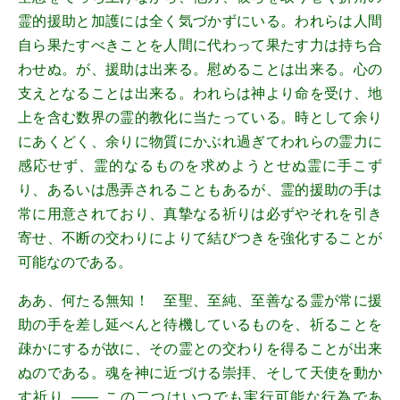
霊的援助と加護には全く気づかずにいる。われらは人間
自ら果たすべきことを人間に代わって果たす力は持ち合
わせぬ。が、援助は出来る。慰めることは出来る。心の
支えとなることは出来る。われらは神より命を受け、地
上を含む数界の霊的教化に当たっている。時として余り
にあくどく、余りに物質にかぶれ過ぎてわれらの霊力に
感応せず、霊的なるものを求めようとせぬ霊に手こず
り、あるいは愚弄されることもあるが、霊的援助の手は
常に用意されており、真摯なる祈りは必ずやそれを引き
寄せ、不断の交わりによりて結びつきを強化することが
可能なのである。
ああ、何たる無知！ 至聖、至純、至善なる霊が常に援
助の手を差し延べんと待機しているものを、祈ることを
疎かにするが故に、その霊との交わりを得ることが出来
ぬのである。魂を神に近づける崇拝、そして天使を動か
す祈り
この二つはいつでも実行可能な行為であ
――