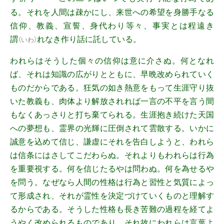
る。それを人間は疎かにし、来世への希望を身勝手なる
信仰、教義、宣誓、身代わり等々、事実とは程遠き
謂
れなき作り話に託している。
（
いわ
）
われらはそうした個々の信仰は意に介さぬ。何となれ
ば、それは知識の広がりとともに、早晩改められていく
ものだからである。狂気の如き熱意をもって生涯守り抜
いた教義も、肉体より解放されれば一言の不平を言う間
もなくあっさりと打ち棄てられる。生涯抱き続けた天国
への夢想も、霊界の光輝に圧倒されて雲散する。いかに
誠意を込めて信じ、謙虚にそれを告白しようと、われら
は信条にはさしてこだわらぬ。それよりもわれらは行為
を重要視する。何を信じたるやは問わぬ。何を為せるや
を問う。なぜなら人間の性格は行為と習性と気質によっ
て形成され、それが霊性を決定づけていくものと理解す
るからである。そうした性格も長き苦難の過程を経てよ
うやく改められるものであり、それ故にわれらは言葉よ