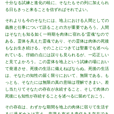
十分なる試練と進化の暁に、そなたもその列に加えられ
る日もきっと来ることを信ずればそれでよい。
それよりも今のそなたには、地上における人間としての
義務と仕事について語ることの方が重要であろう。人間
はそなたも知る如く一時期を肉体に宿れる“霊魂”なので
ある。霊体を具えた霊魂であり、その霊体は肉体の死後
もなお生き続ける。そのことにつきては聖書でも述べら
れている。仔細の点には誤りも見られるが、一応正しい
と見てよかろう。この霊体を地上という試練の場におい
て発達させ、死後の生活に備えねばならぬ。死後の生活
は、そなたの知性の届く限りにおいて、無限である。も
っとも、そなたには無限の真の意味は理解できまい。差
し当たりてそなたの存在が永続すること、そして肉体の
死後にも知性が存続することを述べるに留めておこう。
その存在は、わずかな期間を地上の肉体に宿りて生活す
るに過ぎぬとは言え、意識を有する責任ある存在であ