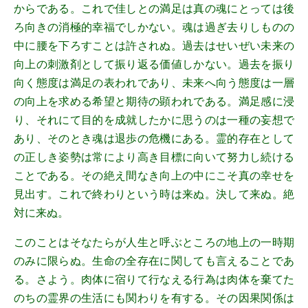
からである。これで佳しとの満足は真の魂にとっては後
ろ向きの消極的幸福でしかない。魂は過ぎ去りしものの
中に腰を下ろすことは許されぬ。過去はせいぜい未来の
向上の刺激剤として振り返る価値しかない。過去を振り
向く態度は満足の表われであり、未来へ向う態度は一層
の向上を求める希望と期待の顕われである。満足感に浸
り、それにて目的を成就したかに思うのは一種の妄想で
あり、そのとき魂は退歩の危機にある。霊的存在として
の正しき姿勢は常により高き目標に向いて努力し続ける
ことである。その絶え間なき向上の中にこそ真の幸せを
見出す。これで終わりという時は来ぬ。決して来ぬ。絶
対に来ぬ。
このことはそなたらが人生と呼ぶところの地上の一時期
のみに限らぬ。生命の全存在に関しても言えることであ
る。さよう。肉体に宿りて行なえる行為は肉体を棄てた
のちの霊界の生活にも関わりを有する。その因果関係は