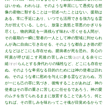
はいかぬ。われらは、そのような卑屈にして愚劣なる想
像の産物に類することは一切述べたことはない。援助は
ある。常に手近にあり、いつでも活用できる強力なる霊
力が控えている。しかし、放蕩と貪慾と罪悪のかぎりを
尽くし、物的満足を一滴残らず味わい尽くせる人間が、
その最期の一瞬に聖者の一人として神の聖域に列せられ
んが為に自由に引き出せる、そのような都合よき徳の貯
えなどはどこにも存在せぬ。臆病者が死を恐れ、良心の
呵責が呼び起こす死後の苦しみに
怯
える余りに
（
おび
）
縋
らんとする身代わりの犠牲など、どこにも存在せ
（
すが
）
ぬ。そのような卑劣なる目的のためには神の使者は訪れ
ぬ。そのような者に慰めを与えに参る霊などおらぬ。万
が一にも己の罪に気づき、後悔することがあれば、神の
使者はその罪の重さに苦しむに任せるであろう。神の愛
のムチを当てられるままに放置することであろう。何と
なれば、その苦しみを味わってこそ魂が目覚めるからで