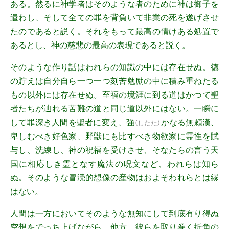
ある。然るに神学者はそのような者のために神は御子を
遣わし、そして全ての罪を背負いて非業の死を遂げさせ
たのであると説く。それをもって最高の情けある処置で
あるとし、神の慈悲の最高の表現であると説く。
そのような作り話はわれらの知識の中には存在せぬ。徳
の貯えは自分自ら一つ一つ刻苦勉励の中に積み重ねたる
もの以外には存在せぬ。至福の境涯に到る道はかつて聖
者たちが辿れる苦難の道と同じ道以外にはない。一瞬に
して罪深き人間を聖者に変え、
強
かなる無頼漢、
（
したた
）
卑しむべき好色家、野獣にも比すべき物欲家に霊性を賦
与し、洗練し、神の祝福を受けさせ、そなたらの言う天
国に相応しき霊となす魔法の呪文など、われらは知ら
ぬ。そのような冒涜的想像の産物はおよそわれらとは縁
はない。
人間は一方においてそのような無知にして到底有り得ぬ
空想をでっち上げながら、他方、彼らを取り巻く折角の