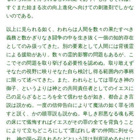
すぐまた始まる次の向上進化へ向けての刺激剤でしかな
いのである。
以上に見られる如く、われらは人間を数々の果たすべき
義務と数かぎりなき闘争の中を生き抜く一個の知的存在
としてのみ扱ってきた。別の要素として人間には背後霊
による援助があり、数々の霊的影響の問題もあるが、こ
こでその問題を取り挙げる必要性を認めぬ。取り敢えず
そなたの視野に映りそなた自ら検討し得る範囲内の事柄
に限って述べてきた。また、われらとしては罪なき神の
御子、というよりは神との共同責任者としてのイエスに
己の足らざるところを全て償わせるが如き、都合よき言
説は説かぬ。一度の信仰告白によりて魔法の如く罪を消
すと説く、かの贖罪説も説かぬ。卑しき邪悪なる魂も死
の床にて懴悔すればイエスがその罪の全てを背負うこと
によりて立ちどころにして“選ばれし者”の仲間に列せら
れ、神の国へ召されるなどという説は到底認めるわけに