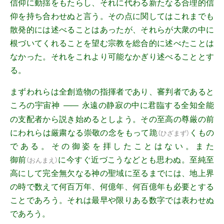
信仰に動揺をもたらし、それに代わる新たなる合理的信
仰を持ち合わせぬと言う。その点に関してはこれまでも
散発的には述べることはあったが、それらが大衆の中に
根づいてくれることを望む宗教を総合的に述べたことは
なかった。それをこれより可能なかぎり述べることとす
る。
まずわれらは全創造物の指揮者であり、審判者であると
ころの宇宙神
永遠の静寂の中に君臨する全知全能
――
の支配者から説き始めるとしよう。その至高の尊厳の前
にわれらは厳粛なる崇敬の念をもって
跪
くもの
（
ひざまず
）
である。その御姿を拝したことはない。また
御前
に今すぐ近づこうなどとも思わぬ。至純至
（
おんまえ
）
高にして完全無欠なる神の聖域に至るまでには、地上界
の時で数えて何百万年、何億年、何百億年も必要とする
ことであろう。それは最早や限りある数字では表わせぬ
であろう。