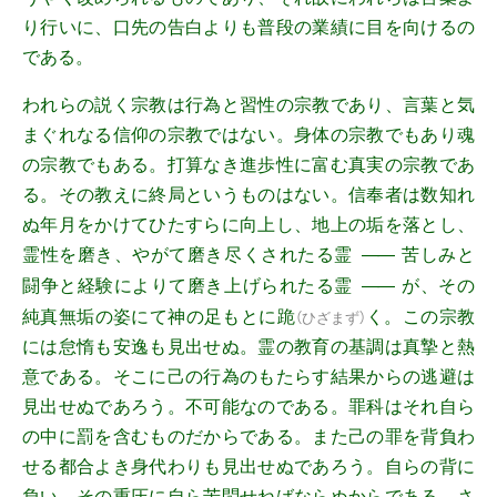
り行いに、口先の告白よりも普段の業績に目を向けるの
である。
われらの説く宗教は行為と習性の宗教であり、言葉と気
まぐれなる信仰の宗教ではない。身体の宗教でもあり魂
の宗教でもある。打算なき進歩性に富む真実の宗教であ
る。その教えに終局というものはない。信奉者は数知れ
ぬ年月をかけてひたすらに向上し、地上の垢を落とし、
霊性を磨き、やがて磨き尽くされたる霊
苦しみと
――
闘争と経験によりて磨き上げられたる霊
が、その
――
純真無垢の姿にて神の足もとに
跪
く。この宗教
（
ひざまず
）
には怠惰も安逸も見出せぬ。霊の教育の基調は真摯と熱
意である。そこに己の行為のもたらす結果からの逃避は
見出せぬであろう。不可能なのである。罪科はそれ自ら
の中に罰を含むものだからである。また己の罪を背負わ
せる都合よき身代わりも見出せぬであろう。自らの背に
負い、その重圧に自ら苦悶せねばならぬからである。さ