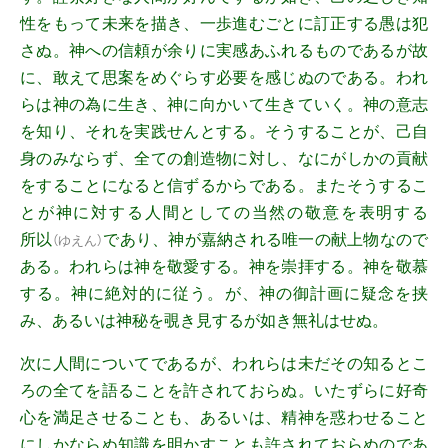
性をもって未来を描き、一歩進むごとに訂正する愚は犯
さぬ。神への信頼が余りに実感あふれるものであるが故
に、敢えて思案をめぐらす必要を感じぬのである。われ
らは神の為に生き、神に向かいて生きていく。神の意志
を知り、それを実践せんとする。そうすることが、己自
身のみならず、全ての創造物に対し、なにがしかの貢献
をすることになると信ずるからである。またそうするこ
とが神に対する人間としての当然の敬意を表明する
所以
であり、神が嘉納される唯一の献上物なので
（
ゆえん
）
ある。われらは神を敬愛する。神を崇拝する。神を敬慕
する。神に絶対的に従う。が、神の御計画に疑念を挟
み、あるいは神秘を覗き見するが如き無礼はせぬ。
次に人間についてであるが、われらは未だその知るとこ
ろの全てを語ることを許されておらぬ。いたずらに好奇
心を満足させることも、あるいは、精神を惑わせること
にしかならぬ知識を明かすことも許されておらぬのであ