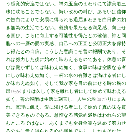
う感覚的安逸ではない。神の玉座のまわりにて讃美歌三
昧に耽ることでもない。悔い改めの叫び、あるいは信仰
の告白によりて安易に得られる退屈きわまる白日夢の如
き無為の生活でもない。義務を果たせる満足感、向上せ
る喜び、さらに向上する可能性を得たとの確信、神と同
胞への一層の愛の実感、自己への正直と公明正大を保持
し得たとの自信。こうした意識こそ善の報酬であり、そ
れは努力した後に始めて味わえるものである。休息の喜
びは働かずしては味わえぬ如く、食事の味は空腹なる者
にしか味わえぬ如く、一杯の水の有難さは渇ける者にし
か味わえぬ如く、そして我が家を目の前にせる時の胸の
昂
まりは久しく家を離れし者にして始めて味わえる
（
たか
）
如く、善の報酬は生活に刻苦し、人生の
埃
りにまみ
（
ほこ
）
れ、真理に飢え、愛に渇ける者にして始めて真の味を賞
美できるものである。怠惰なる感覚的満足はわれらの望
むところではない。あくまでも全身全霊を込めて努力せ
るのちに漸く得られる心の満足であり、しかもそれは、