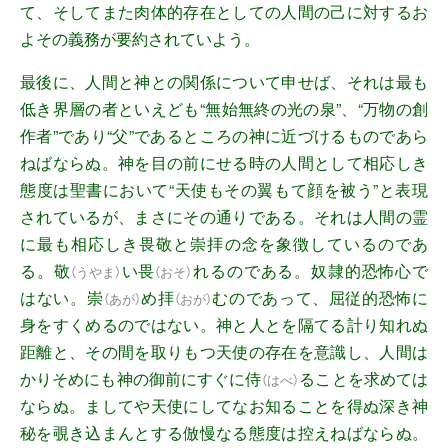
て、そしてまた肉体的存在としての人間の己に対するお
よその義務が要約されていよう。
最後に、人間と神との関係について申せば、それは最も
低き界層の者といえども“無始無終の光の泉”、“万物の創
作者”であり“父”であるところの神に近づけるものであら
ねばならぬ。神を目の前にせる時の人間として相応しき
態度は聖書において“天使もその翼もて顔を被う”と表現
されているが、まさにその通りである。それは人間の霊
に最も相応しき畏敬と崇拝の念を象徴しているのであ
る。
敬
い
畏
れるのである。奴隷的恐怖心で
（
うやま
）
（
おそ
）
はない。
崇
め
拝
むのであって、屈従的恐怖に
（
あが
）
（
おが
）
身をすくめるのではない。神と人とを隔てる計り知れぬ
距離と、その間を取りもつ天使の存在を意識し、人間は
かりそめにも神の御前にすぐに
侍
ることを求めては
（
はべ
）
ならぬ。ましてや天使にしてなお知ることを得ぬ深き神
秘を覗き込まんとする倣慢なる態度は控えねばならぬ。