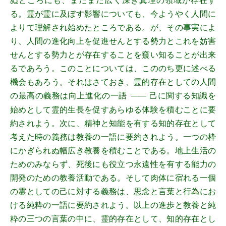
る。霊が霊に及ぼす影響についても、今ようやく人間に
よりて理解され始めたところである。が、その事実によ
り、人間の進化向上を促進せんとする勢力とこれを妨害
せんとする勢力とが存在することを窺い知ることが出来
るであろう。このことについては、こののち更に述べる
機会もあろう。それはさておき、霊的存在としての人間
の最高の義務は向上進化の一語
己に関する知識を
――
始めとして霊的生長を促すあらゆる体験を積むことに要
約されよう。次に、精神と知能を有する知的存在として
考えた時の義務は教養の一語に要約されよう。一つの枠
にかぎられぬ幅広き教養を積むことである。地上生活の
ためのみならず、死後にも役立つ永遠性を有する能力の
開発のための教養活動である。そして肉体に宿れる一個
の霊としての己に対する義務は、思念と言葉と行為にお
ける純粋の一語に要約されよう。以上の進歩と教養と純
粋の三つの言葉の中に、霊的存在として、知的存在とし