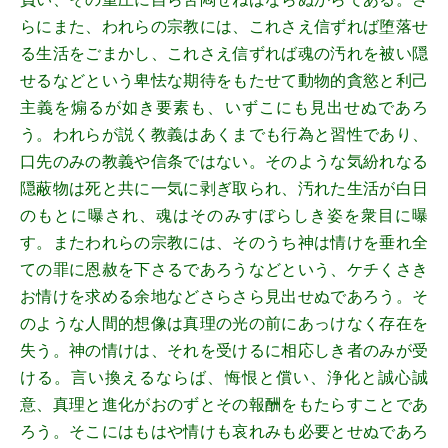
らにまた、われらの宗教には、これさえ信ずれば堕落せ
る生活をごまかし、これさえ信ずれば魂の汚れを被い隠
せるなどという卑怯な期待をもたせて動物的貪慾と利己
主義を煽るが如き要素も、いずこにも見出せぬであろ
う。われらが説く教義はあくまでも行為と習性であり、
口先のみの教義や信条ではない。そのような気紛れなる
隠蔽物は死と共に一気に剥ぎ取られ、汚れた生活が白日
のもとに曝され、魂はそのみすぼらしき姿を衆目に曝
す。またわれらの宗教には、そのうち神は情けを垂れ全
ての罪に恩赦を下さるであろうなどという、ケチくさき
お情けを求める余地などさらさら見出せぬであろう。そ
のような人間的想像は真理の光の前にあっけなく存在を
失う。神の情けは、それを受けるに相応しき者のみが受
ける。言い換えるならば、悔恨と償い、浄化と誠心誠
意、真理と進化がおのずとその報酬をもたらすことであ
ろう。そこにはもはや情けも哀れみも必要とせぬであろ